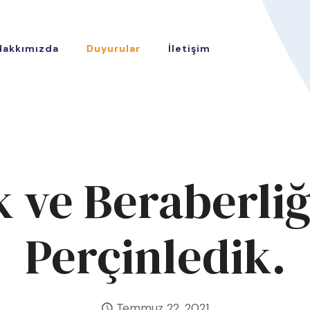
Hakkımızda
Duyurular
İletişim
k ve Beraberli
Perçinledik.
Temmuz 22, 2021