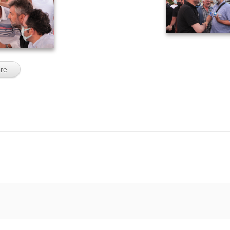
10
11
re